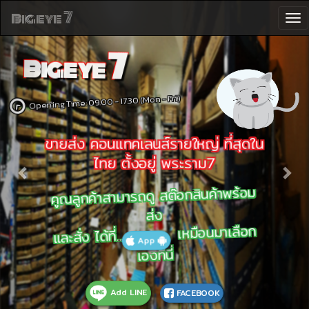
Previous
Nex
7
Bigeye
To
na
7
Bigeye
Opening Time: 09.00 - 17.30 (Mon - Fri.)
ขายส่ง คอนแทคเลนส์รายใหญ่ ที่สุดใน
ไทย ตั้งอยู่ พระราม7
คูณลูกค้าสามารถดู สต๊อกสินค้าพร้อม
ส่ง
เหมือนมาเลือก
App
และสั่ง ได้ที่...
เองที่นี่
Add LINE
FACEBOOK