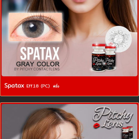
Spatax
Eff.18 (PC)
ฝรั่ง