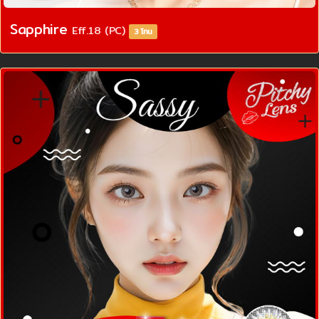
Sapphire
Eff.18 (PC)
3 โทน