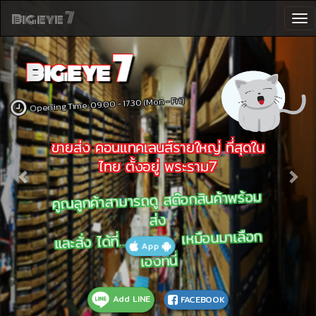
Previous
Nex
7
Bigeye
To
na
7
Bigeye
Opening Time: 09.00 - 17.30 (Mon - Fri.)
ขายส่ง คอนแทคเลนส์รายใหญ่ ที่สุดใน
ไทย ตั้งอยู่ พระราม7
คูณลูกค้าสามารถดู สต๊อกสินค้าพร้อม
ส่ง
เหมือนมาเลือก
และสั่ง ได้ที่...
App
เองที่นี่
Add LINE
FACEBOOK