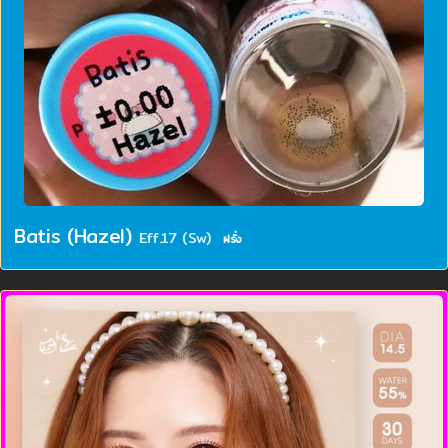
Batis (Hazel)
Eff.17 (Sw)
ฝรั่ง